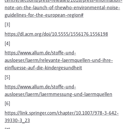
centre/sections/press-releases/2018/press-information-
note-on-the-launch-of-thewho-environmental-noise-
guidelines-for-the-european-region#
[3]
https://dl.acm.org/doi/10.5555/1556176.1556198
[4]
https://www.allum.de/stoffe-und-
ausloeser/laerm/relevante-laermquellen-und-ihre-
einfluesse-auf-die-kindergesundheit
[5]
https://www.allum.de/stoffe-und-
ausloeser/laerm/laermmessung-und-laermquellen
[6]
https://link.springer.com/chapter/10.1007/978-3-642-
39330-3_23