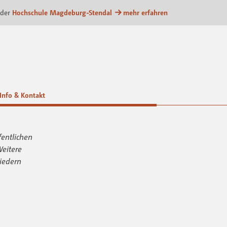
ationsplattform
 der
Hochschule Magdeburg-Stendal
mehr erfahren
Info & Kontakt
fentlichen
Weitere
iedern